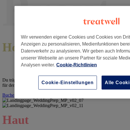
Braut
Wir verwenden eigene Cookies und Cookies von Dritt
Hochzeitsfrisur
Anzeigen zu personalisieren, Medienfunktionen bere
Datenverkehr zu analysieren. Wir geben auch Inform
unserer Webseite an unsere Partner für soziale Med
2.0
Analysen weiter.
Cookie-Richtlinien
Du trägst dein Haar meistens offen? Willst aber eine Hochsteckfrisur
Cookie-Einstellungen
Alle Cooki
für den besonderen Tag? Finde was wirklich zu dir passt.
Buche deine Frisur
Haut