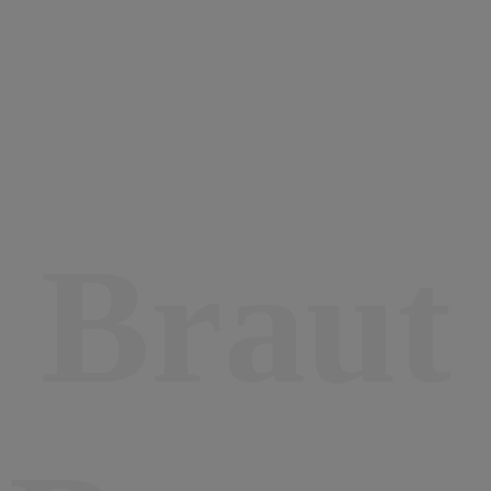
Beauty für Gäste, Braut und Bräutigam
Ja,
wir wollen...
Beauty für Gäste, Braut und Bräutigam
Braut