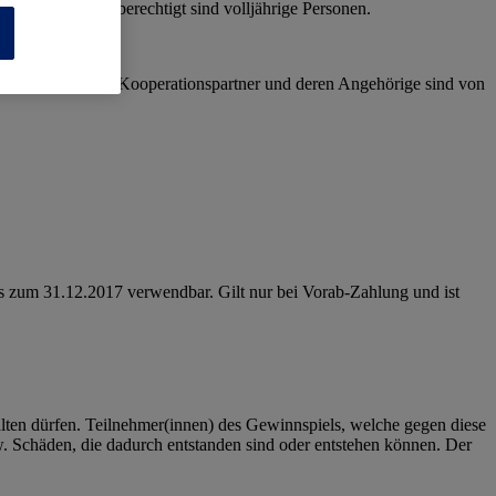
 teil. Teilnahmeberechtigt sind volljährige Personen.
n
ne Unternehmen, Kooperationspartner und deren Angehörige sind von
bis zum 31.12.2017 verwendbar. Gilt nur bei Vorab-Zahlung und ist
lten dürfen. Teilnehmer(innen) des Gewinnspiels, welche gegen diese
 Schäden, die dadurch entstanden sind oder entstehen können. Der