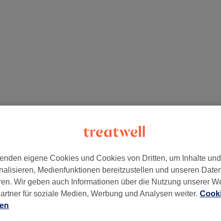
enden eigene Cookies und Cookies von Dritten, um Inhalte un
nalisieren, Medienfunktionen bereitzustellen und unseren Date
ren. Wir geben auch Informationen über die Nutzung unserer W
ürich, Hagenholzstrasse 83b , 8050 Zürich , +41 (0) 31 528 10 50
artner für soziale Medien, Werbung und Analysen weiter.
Cooki
ien