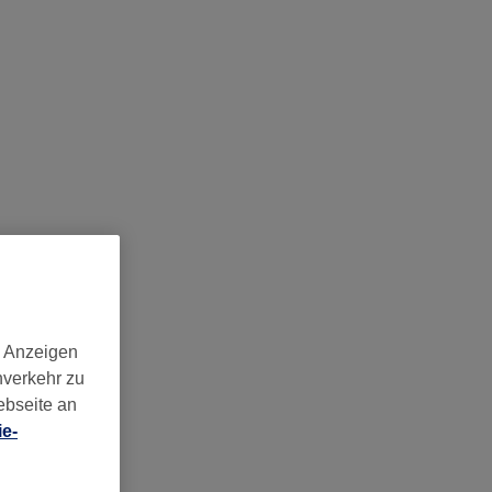
d Anzeigen
nverkehr zu
ebseite an
e-