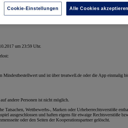
well-beauty.com/vote-uk?country=ch) abstimmen, nehmen an der Verlosung
Cookie-Einstellungen
Alle Cookies akzeptiere
il durch die Treatwell DACH GmbH zugestimmt.
Hagenholzstrasse 83b , 8050 Zürich, Schweiz, sowie damit verbunde
10.2017 um 23:59 Uhr.
lost:
n Mindestbestellwert und ist über treatwell.de oder die App einmalig 
uf andere Personen ist nicht möglich.
sche Tatsachen, Wettbewerbs-, Marken oder Urheberrechtsverstöße entha
el ausgeschlossen und haften eigens für etwaige Rechtsverstöße bzw.
ensseite oder den Seiten der Kooperationspartner gelöscht.